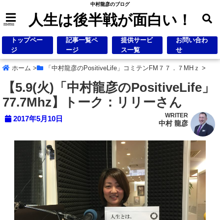
中村龍彦のブログ
人生は後半戦が面白い！
menu
トップペー
記事一覧ペ
提供サービ
お問い合わ
ジ
ージ
ス一覧
せ
ホーム
>
「中村龍彦のPositiveLife」コミテンFM７７．７MHｚ
>
【5.9(火)「中村龍彦のPositiveLife」
77.7Mhz】トーク：リリーさん
WRITER
2017年5月10日
中村 龍彦