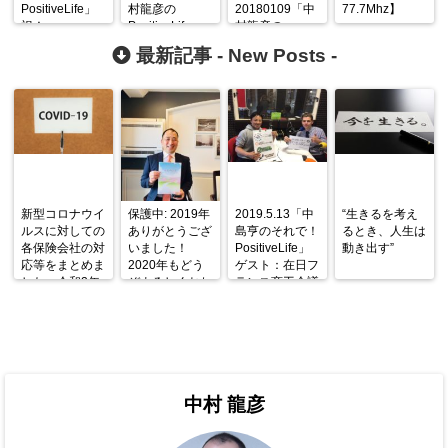
PositiveLife」
村龍彦の
20180109「中
77.7Mhz】
祝！
PositiveLife」
村龍彦の
『PeleAwards
77.7Mhz ゲス
PositiveLife」
最新記事 -
New Posts
-
2019受賞』ゲ
ト：「マイテキ
コミテン77．
7MHZ
スト：“KUJIRA
サス不動産」斉
CLUB”中山孝
藤美治さん、宮
志社長 電話中
本和哉さん
継
新型コロナウイ
保護中: 2019年
2019.5.13「中
“生きるを考え
ルスに対しての
ありがとうござ
島亨のそれで！
るとき、人生は
各保険会社の対
いました！
PositiveLife」
動き出す”
応等をまとめま
2020年もどう
ゲスト：在日フ
した。令和2年
ぞよろしくおね
ランス商工会議
4月12日現在
がいいたしま
所 ジュリア
す！【契約者様
ン・コントさん
向けメッセー
ジ】
中村 龍彦