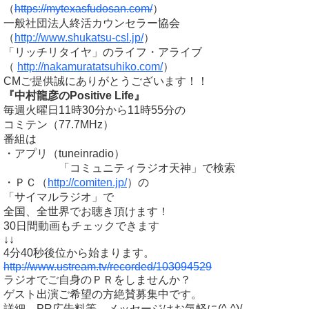
（
https://mytexasfudosan.com/
）
一般社団法人終活カウンセラー協会
（
http://www.shukatsu-csl.jp/
）
「リッチリタイヤ」のライフ・アライブ
（
http://nakamuratatsuhiko.com/
）
CMご提供誠にありがとうございます！！
『中村龍彦のPositive Life』
毎週火曜日11時30分から11時55分の
コミテン（77.7MHz）
番組は
・アプリ（tuneinradio）
「コミュニティラジオ天神」で検索
・ＰＣ（
http://comiten.jp/
）の
「サイマルラジオ」で
全国、全世界でお聴き頂けます！
30日間動画もチェックできます
↓↓
4分40秒後位から始まります。
http://www.ustream.tv/recorded/103094529
ラジオでご自身のＰＲをしませんか？
ゲスト出演ご希望の方絶賛募集中です。
詳細、PR広告料等、メッセージはお気軽に(^-^)/