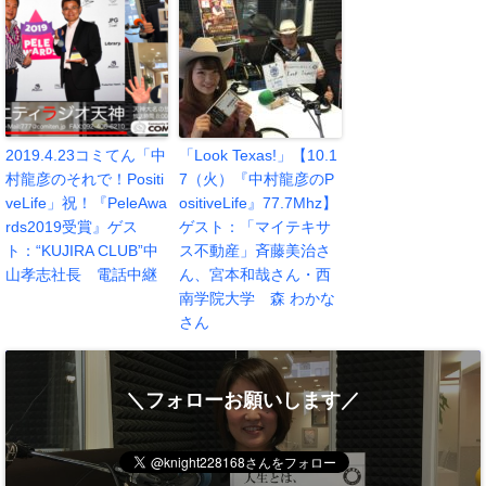
2019.4.23コミてん「中
「Look Texas!」【10.1
村龍彦のそれで！Positi
7（火）『中村龍彦のP
veLife」祝！『PeleAwa
ositiveLife』77.7Mhz】
rds2019受賞』ゲス
ゲスト：「マイテキサ
ト：“KUJIRA CLUB”中
ス不動産」斉藤美治さ
山孝志社長 電話中継
ん、宮本和哉さん・西
南学院大学 森 わかな
さん
＼フォローお願いします／