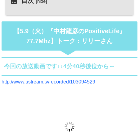
目次
[
]
hide
【5.9（火）『中村龍彦のPositiveLife』
77.7Mhz】トーク：リリーさん
今回の放送動画です↓↓4分40秒後位から～
http://www.ustream.tv/recorded/103094529