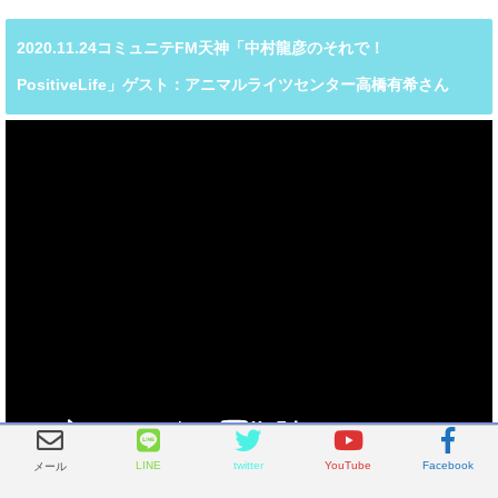
2020.11.24コミュニテFM天神「中村龍彦のそれで！
PositiveLife」ゲスト：アニマルライツセンター高橋有希さん
対応可能時間は平日9：00〜18：00です。
LINE
twitter
YouTube
Facebook
メール