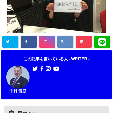
1
この記事を書いている人 -
WRITER
-
中村 龍彦