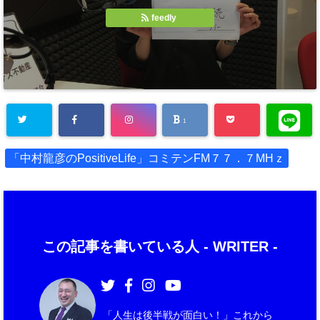
feedly
1
「中村龍彦のPositiveLife」コミテンFM７７．７MHｚ
この記事を書いている人 -
WRITER
-
「人生は後半戦が面白い！」これから