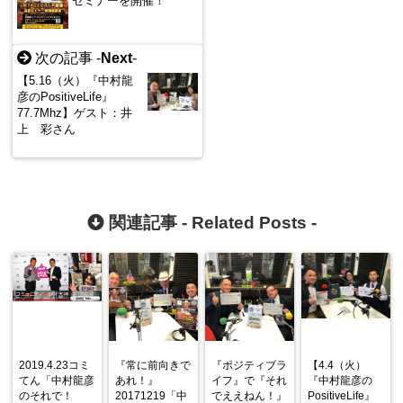
セミナーを開催！
次の記事 -
Next
-
【5.16（火）『中村龍
彦のPositiveLife』
77.7Mhz】ゲスト：井
上 彩さん
関連記事 -
Related Posts
-
2019.4.23コミ
『常に前向きで
『ポジティブラ
【4.4（火）
てん「中村龍彦
あれ！』
イフ』で『それ
『中村龍彦の
のそれで！
20171219「中
でええねん！』
PositiveLife』