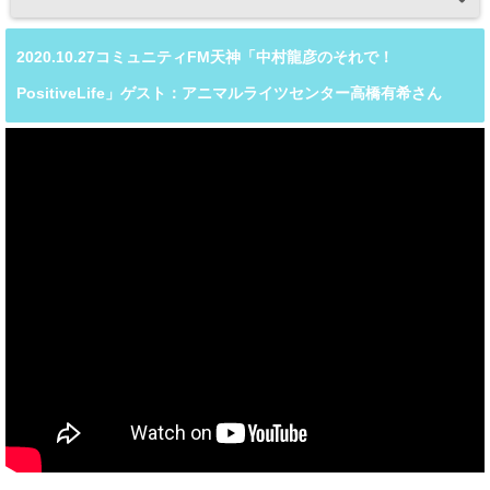
2020.10.27コミュニティFM天神「中村龍彦のそれで！
PositiveLife」ゲスト：アニマルライツセンター高橋有希さん