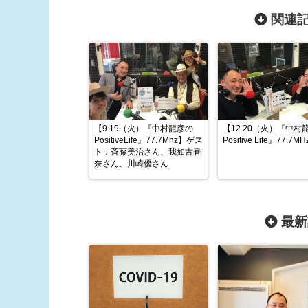
関連記
【9.19（火）『中村龍彦の
【12.20（火）『中村
PositiveLife』77.7Mhz】ゲス
Positive Life』77.7M
ト：斉藤美治さん、我如古春
奈さん、川崎優さん
最新