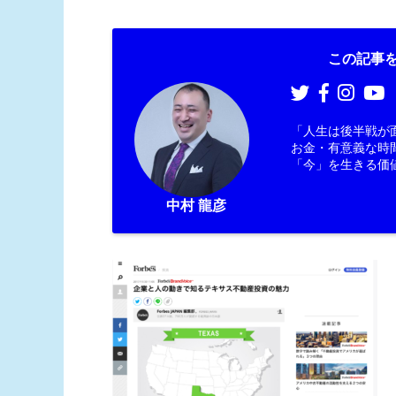
この記事を
「人生は後半戦が
お金・有意義な時
「今」を生きる価
中村 龍彦