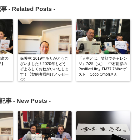
事 -
Related Posts
-
龍彦の
保護中: 2019年ありがとうご
『人生とは、笑顔でチャレン
HZ】
ざいました！2020年もどう
ジ』7/25（火）「中村龍彦の
ぞよろしくおねがいいたしま
PositiveLife」FM77.7Mhz:ゲ
す！【契約者様向けメッセー
スト Coco Omoriさん
ジ】
記事 -
New Posts
-