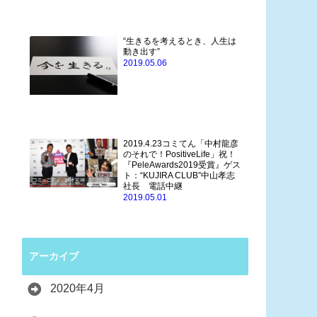
“生きるを考えるとき、人生は
動き出す”
2019.05.06
2019.4.23コミてん「中村龍彦
のそれで！PositiveLife」祝！
『PeleAwards2019受賞』ゲス
ト：“KUJIRA CLUB”中山孝志
社長 電話中継
2019.05.01
アーカイブ
2020年4月