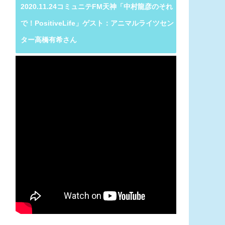
2020.11.24コミュニテFM天神「中村龍彦のそれ
で！PositiveLife」ゲスト：アニマルライツセン
ター高橋有希さん