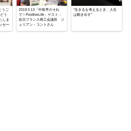
がとうご
2019.5.13「中島亨のそれ
“生きるを考えるとき、人生
もどう
で！PositiveLife」ゲスト：
は動き出す”
たしま
在日フランス商工会議所 ジ
ッセー
ュリアン・コントさん