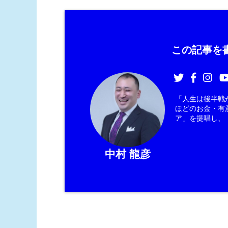
この記事を書
「人生は後半戦
ほどのお金・有
ア」を提唱し、
中村 龍彦