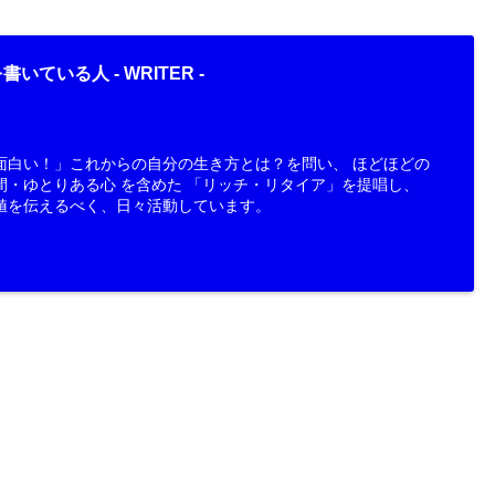
書いている人 -
WRITER
-
面白い！」これからの自分の生き方とは？を問い、 ほどほどの
間・ゆとりある心 を含めた 「リッチ・リタイア」を提唱し、
値を伝えるべく、日々活動しています。