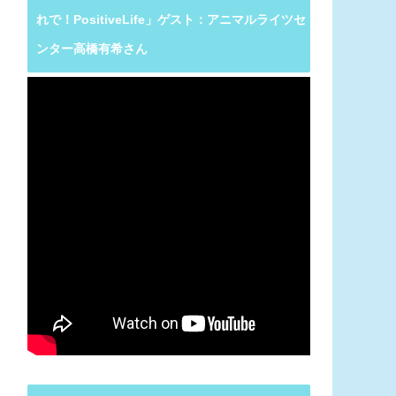
れで！PositiveLife」ゲスト：アニマルライツセ
ンター高橋有希さん